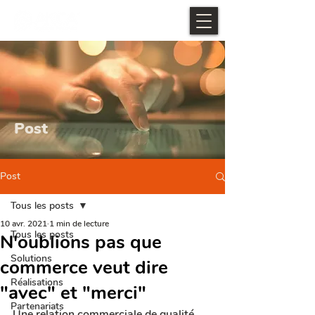
Post
Post
Tous les posts
10 avr. 2021
1 min de lecture
Tous les posts
N'oublions pas que
Solutions
commerce veut dire
Réalisations
"avec" et "merci"
Partenariats
Une relation commerciale de qualité 