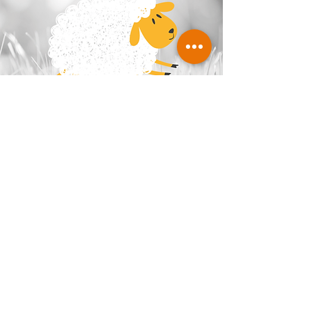
Des solutions techniques
pour vos
MOUTONS À 5 PATTES
Vous gérez des incertitudes avec des enjeux et des
problématiques, sur des patrimoines et des projets qui
sont souvent des "moutons à 5 pattes".
Nous sommes votre appui, votre soutien technique, nous
vous apportons des solutions, nous vous accompagnons
en garant technique.
Venez voir