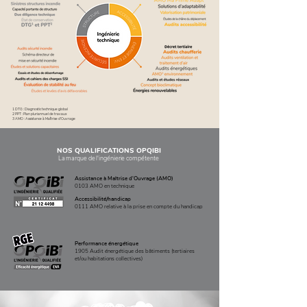
1 DTG : Diagnostic technique global
2 PPT : Plan pluriannuel de travaux
3 AMO : Assistance à Maîtrise d'Ouvrage
NOS QUALIFICATIONS OPQIBI
La marque de l'ingénierie compétente
Assistance à Maîtrise d'Ouvrage (AMO)
0103 AMO en technique
Accessibilité/handicap
0111 AMO relative à la prise en compte du handicap
Performance énergétique
1905 Audit énergétique des bâtiments (tertiaires
et/ou habitations collectives)