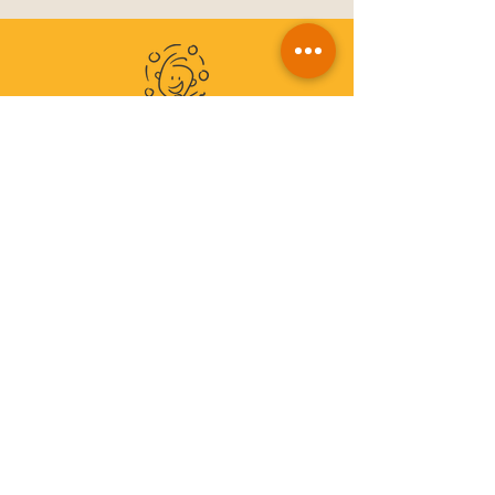
NOS ATOUTS
Multi-compétences techniques,
Réactivité
Synthèse des solutions proposées
Rapport de synthèse de l'ensemble des
préconisations dans les différents domaines
techniques
Une continuité dans notre accompagnement
avec une mission d'AMO en technique ou de
Maîtrise d'Oeuvre spécialisée
Revenons à nos moutons
© Copyright 2021, ANCA Ingénierie Patrimoine
Découvrez